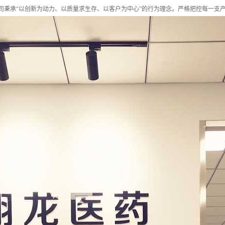
司秉承“以创新为动力、以质量求生存、以客户为中心”的行为理念。严格把控每一支产