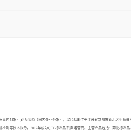
（质量控制端）,翔龙医药（国内外业务端），实验基地位于江苏省常州市新北区生命
检测等技术服务。2017年成为QCC标准品品牌 运营商。主营产品包括：药物标准