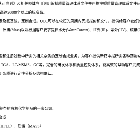
品生产者能力认可准则》及相关领域应用说明编制质量管理体系文件并严格按照质量管理体系
达20000个以上的标准品。
素及氨基酸，定制合成。QCC可以在较短的周期内完成报价和交付，提供给客户较好
ss)以及根据客户要求提供水分(Water Content)、红外(IR)、紫外(UV)、碳谱(CNMR)
发和注册过程中所需的相关杂质的定制合成业务，为客户提供新药申报所需各种药物
TGA、LC-MSMS、GC等，完善的研发体系和质量控制体系，能高效的帮助客户
知杂质进行定性分析及结构确认。
制合成复杂的有机化学制品的一家公司。
合成
PLC），质谱（MASS）