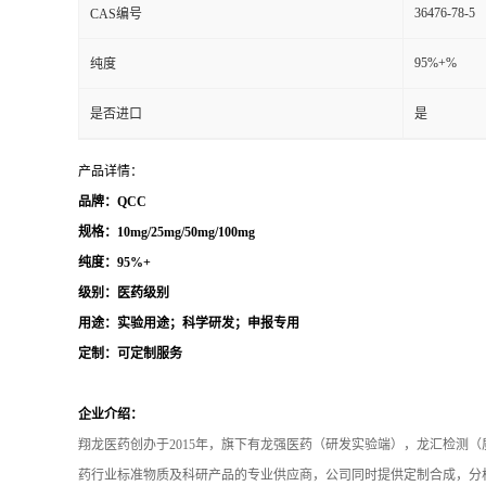
36476-78-5
CAS编号
95%+%
纯度
是否进口
是
产品详情：
品牌：QCC
规格：10mg/25mg/50mg/100mg
纯度：95%+
级别：医药级别
用途：实验用途；科学研发；申报专用
定制：可定制服务
企业介绍：
翔龙医药创办于2015年，旗下有龙强医药（研发实验端），龙汇检测
药行业标准物质及科研产品的专业供应商，公司同时提供定制合成，分析