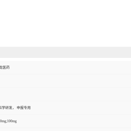
龙医药
科学研发， 申报专用
50mg;100mg