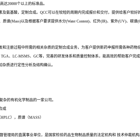
达20000个以上的标准品。
素及氨基酸，定制合成。QCC可以在较短的周期内完成报价和交付，提供给客户较好
ss)以及根据客户要求提供水分(Water Content)、红外(IR)、紫外(UV)、碳谱(CNMR)
发和注册过程中所需的相关杂质的定制合成业务，为客户提供新药申报所需各种药物
TGA、LC-MSMS、GC等，完善的研发体系和质量控制体系，能高效的帮助客户
知杂质进行定性分析及结构确认。
制合成复杂的有机化学制品的一家公司。
合成
PLC），质谱（MASS）
督管理局的直属事业单位，是国家检验药品生物制品质量的法定机构和 技术仲裁机构