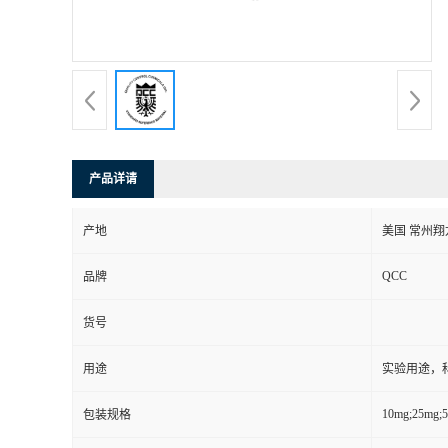
产品详请
产地
美国 常州翔
QCC
品牌
货号
用途
实验用途，
10mg;25mg;
包装规格