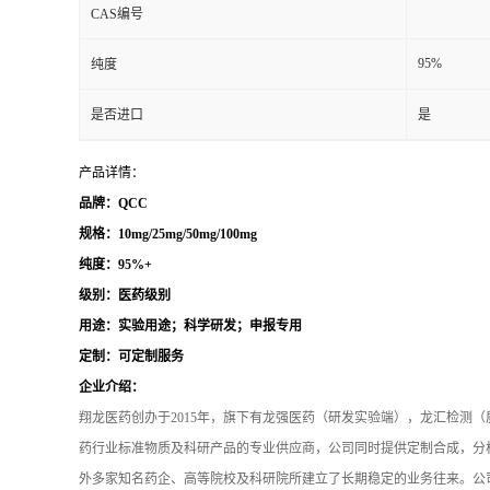
CAS编号
95%
纯度
是否进口
是
产品详情：
品牌：QCC
规格：10mg/25mg/50mg/100mg
纯度：95%+
级别：医药级别
用途：实验用途；科学研发；申报专用
定制：可定制服务
企业介绍：
翔龙医药创办于2015年，旗下有龙强医药（研发实验端），龙汇检测
药行业标准物质及科研产品的专业供应商，公司同时提供定制合成，分析
外多家知名药企、高等院校及科研院所建立了长期稳定的业务往来。公