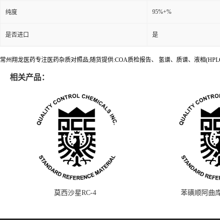
95%+%
纯度
是否进口
是
常州翔龙医药专注医药杂质对照品;随货提供:COA质检报告、 氢谱、质谱、液相(HPL
相关产品：
莫西沙星RC-4
苯磺顺阿曲库