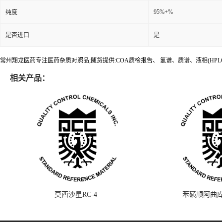
95%+%
纯度
是否进口
是
常州翔龙医药专注医药杂质对照品;随货提供:COA质检报告、 氢谱、质谱、液相(HPL
相关产品：
莫西沙星RC-4
苯磺顺阿曲库