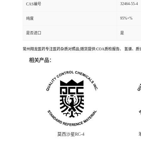
32464-55-4
CAS编号
95%+%
纯度
是否进口
是
常州翔龙医药专注医药杂质对照品;随货提供:COA质检报告、 氢谱、质谱
相关产品：
莫西沙星RC-4