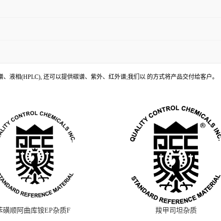
、液相(HPLC), 还可以提供碳谱、紫外、红外谱;我们以 的方式将产品交付给客户。
苯磺顺阿曲库铵EP杂质F
羧甲司坦杂质