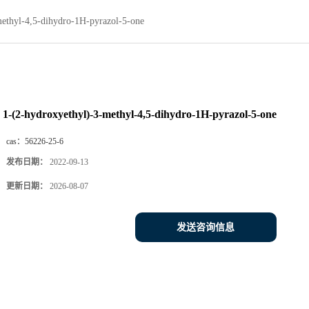
methyl-4,5-dihydro-1H-pyrazol-5-one
1-(2-hydroxyethyl)-3-methyl-4,5-dihydro-1H-pyrazol-5-one
cas：
56226-25-6
发布日期：
2022-09-13
更新日期：
2026-08-07
发送咨询信息