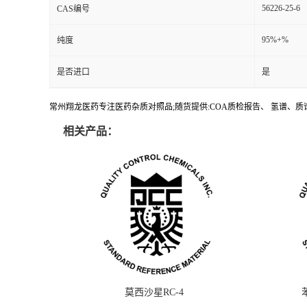
56226-25-6
CAS编号
95%+%
纯度
是否进口
是
常州翔龙医药专注医药杂质对照品;随货提供:COA质检报告、 氢谱、质谱
相关产品：
莫西沙星RC-4