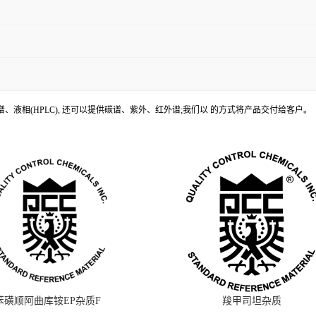
、液相(HPLC), 还可以提供碳谱、紫外、红外谱;我们以 的方式将产品交付给客户。
苯磺顺阿曲库铵EP杂质F
羧甲司坦杂质