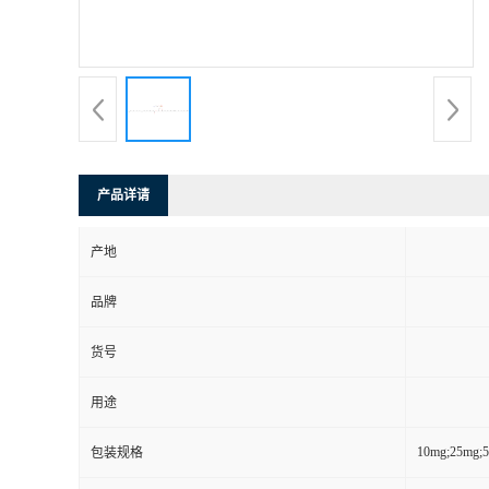
产品详请
产地
品牌
货号
用途
10mg;25mg;
包装规格