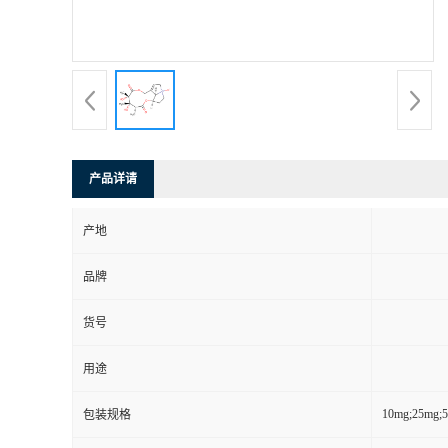
产品详请
产地
品牌
货号
用途
10mg;25mg;
包装规格