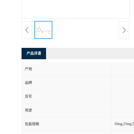
产品详请
产地
品牌
货号
用途
10mg;25mg;
包装规格