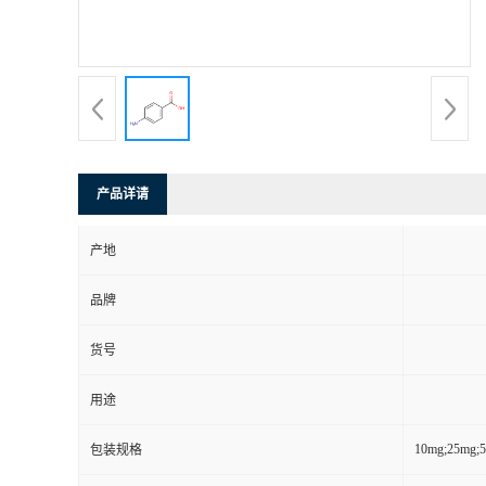
产品详请
产地
品牌
货号
用途
10mg;25mg;
包装规格