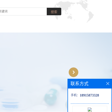
联系方式
手机：
18915873328