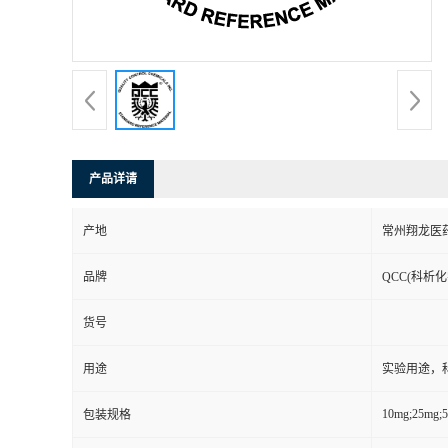
产品详请
产地
常州翔龙医
品牌
QCC(科析化
货号
用途
实验用途，
10mg;25mg;
包装规格