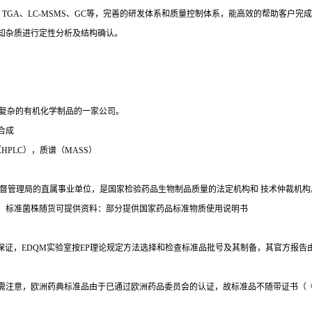
TGA、LC-MSMS、GC等，完善的研发体系和质量控制体系，能高效的帮助客户
知杂质进行定性分析及结构确认。
制合成复杂的有机化学制品的一家公司。
合成
PLC），质谱（MASS）
督管理局的直属事业单位，是国家检验药品生物制品质量的法定机构和 技术仲裁机构
，标准菌株随货可提供资料：部分提供国家药品标准物质使用说明书
质量和可靠性的保证，EDQM实验室按EP理论规定方法选择和检查标准品批号及其制备，其官方
ods）；需注意，欧洲药典标准品由于已通过欧洲药品委员会的认证，故标准品不随带证