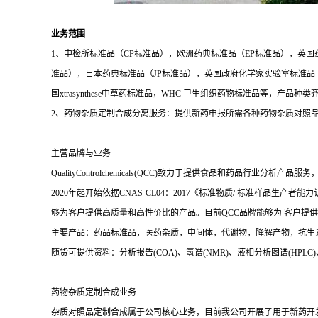
业务范围
1、中检所标准品（CP标准品），欧洲药典标准品（EP标准品），英国
准品），日本药典标准品（JP标准品），英国政府化学家实验室标准品（LGC
国xtrasynthese中草药标准品，WHC 卫生组织药物标准品等，产品种
2、药物杂质定制合成分离服务：提供新药申报所需各种药物杂质对照
主营品牌与业务
QualityControlchemicals(QCC)致力于提供食品和
2020年起开始依据CNAS-CL04：2017《标准物质/ 标准样
够为客户提供高质量和高性价比的产品。目前QCC品牌能够为 客户提供高
主要产品：药品标准品，医药杂质，中间体，代谢物，降解产物，抗生
随货可提供资料：分析报告(COA)、氢谱(NMR)、液相分析图谱(HPLC)、质谱(Ma
药物杂质定制合成业务
杂质对照品定制合成属于公司核心业务，目前我公司开展了用于新药开