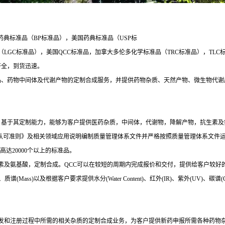
药典标准品（BP标准品），美国药典标准品（USP标
标准品），美国QCC标准品，加拿大多伦多化学标准品（TRC标准品），TLC标准品，印
类齐全，到货迅速。
品、药物中间体及代谢产物的定制合成服务，并提供药物杂质、天然产物、微生物代谢
药品行业分析产品服务，基于其定制能力，能够为客户提供医药杂质，中间体，代谢物，降解产物
品生产者能力认可准则》及相关领域应用说明编制质量管理体系文件并严格按照质量管理体系
达20000个以上的标准品。
素及氨基酸，定制合成。QCC可以在较短的周期内完成报价和交付，提供给客户较好
ss)以及根据客户要求提供水分(Water Content)、红外(IR)、紫外(UV)、碳谱(CNMR)
发和注册过程中所需的相关杂质的定制合成业务，为客户提供新药申报所需各种药物