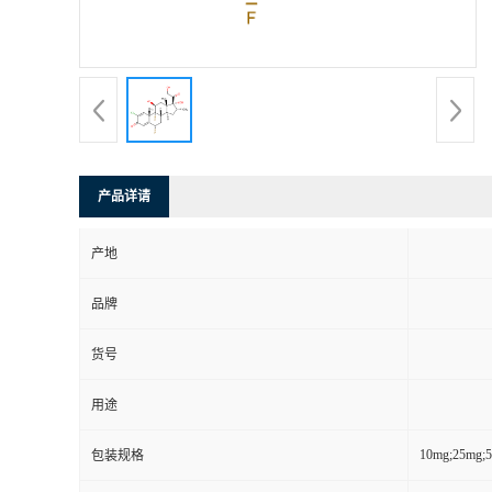
产品详请
产地
品牌
货号
用途
10mg;25mg;
包装规格