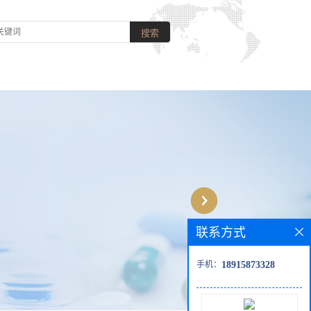
联系方式
手机：
18915873328