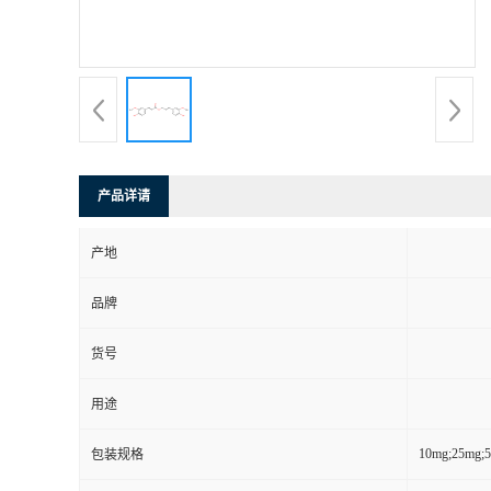
产品详请
产地
品牌
货号
用途
10mg;25mg;
包装规格