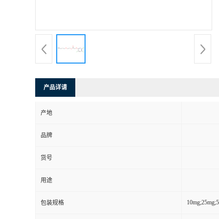
产品详请
产地
品牌
货号
用途
10mg;25mg;
包装规格