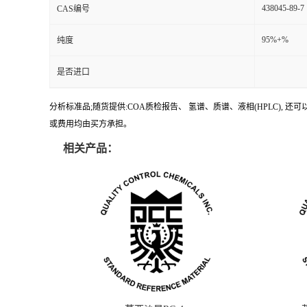
438045-89-7
CAS编号
95%+%
纯度
是否进口
分析标准品;随货提供:COA质检报告、 氢谱、质谱、液相(HPLC)
或费用均由买方承担。
相关产品：