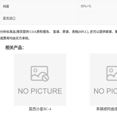
95%+%
纯度
是否进口
分析标准品;随货提供:COA质检报告、 氢谱、质谱、液相(HPLC), 还可以提
或费用均由买方承担。
相关产品：
莫西沙星RC-4
苯磺顺阿曲库