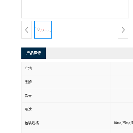
产品详请
产地
品牌
货号
用途
10mg;25mg;
包装规格