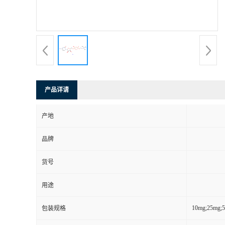
产品详请
产地
品牌
货号
用途
10mg;25mg;
包装规格