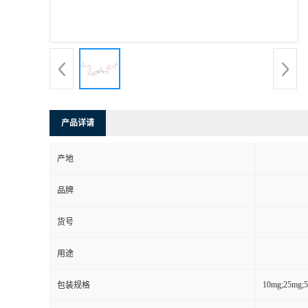
产品详请
产地
品牌
货号
用途
10mg;25mg;
包装规格