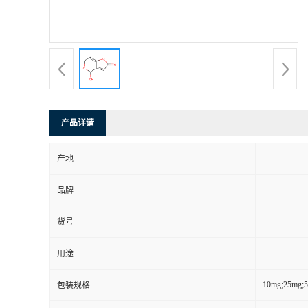
产品详请
产地
品牌
货号
用途
10mg;25mg;
包装规格