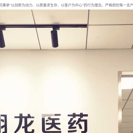
司秉承“以创新为动力、以质量求生存、以客户为中心”的行为理念。严格把控每一支产