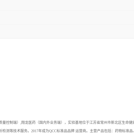
（质量控制端）,翔龙医药（国内外业务端），实验基地位于江苏省常州市新北区生命
检测等技术服务。2017年成为QCC标准品品牌 运营商。主营产品包括：药物标准