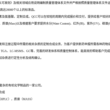
品生产者能力认可准则》及相关领域应用说明编制质量管理体系文件并严格按照质量管理体系
达20000个以上的标准品。
素及氨基酸，定制合成。QCC可以在较短的周期内完成报价和交付，提供给客户较好
ss)以及根据客户要求提供水分(Water Content)、红外(IR)、紫外(UV)、碳谱(CNMR)
发和注册过程中所需的相关杂质的定制合成业务，为客户提供新药申报所需各种药物
TGA、LC-MSMS、GC等，完善的研发体系和质量控制体系，能高效的帮助客户
知杂质进行定性分析及结构确认。
制合成复杂的有机化学制品的一家公司。
合成
PLC），质谱（MASS）