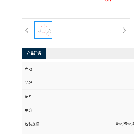
产品详请
产地
品牌
货号
用途
10mg;25mg;
包装规格