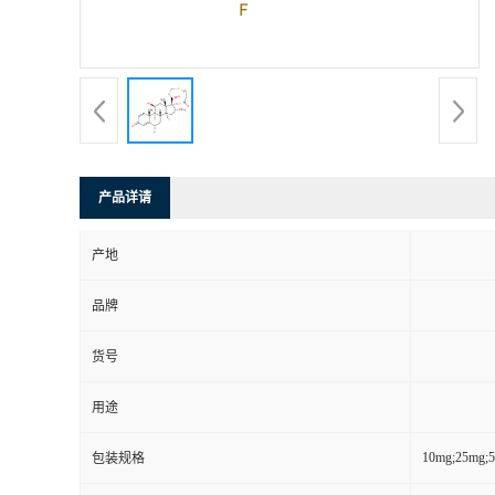
产品详请
产地
品牌
货号
用途
10mg;25mg;
包装规格