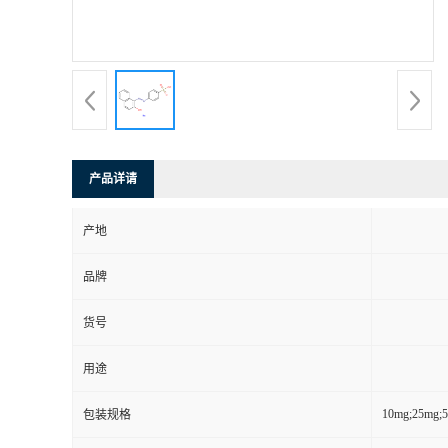
产品详请
产地
品牌
货号
用途
10mg;25mg;
包装规格