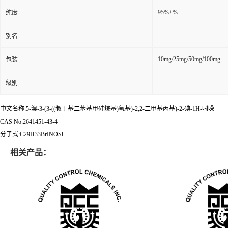
95%+%
纯度
别名
10mg/25mg/50mg/100mg
包装
级别
中文名称:5-溴-3-(3-((叔丁基二苯基甲硅烷基)氧基)-2,2-二甲基丙基)-2-碘-1H-吲哚
CAS No:2641451-43-4
分子式:C29H33BrINOSi
相关产品：