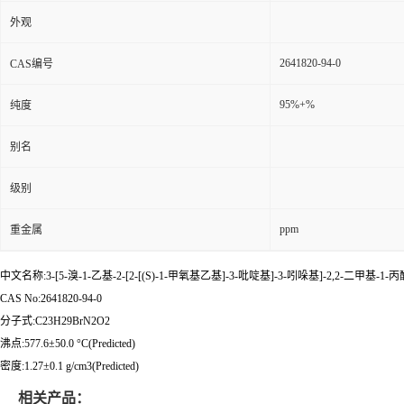
外观
2641820-94-0
CAS编号
95%+%
纯度
别名
级别
ppm
重金属
中文名称:3-[5-溴-1-乙基-2-[2-[(S)-1-甲氧基乙基]-3-吡啶基]-3-吲哚基]-2,2-二甲基-1-丙
CAS No:2641820-94-0
分子式:C23H29BrN2O2
沸点:577.6±50.0 °C(Predicted)
密度:1.27±0.1 g/cm3(Predicted)
相关产品：