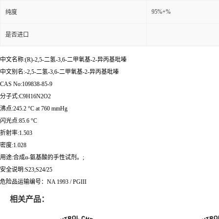
95%+%
纯度
是否进口
中文名称:(R)-2,5-二氢-3,6-二甲氧基-2-异丙基吡嗪
中文别名:-2,5-二氢-3,6-二甲氧基-2-异丙基吡嗪
CAS No:109838-85-9
分子式:C9H16N2O2
沸点:245.2 °C at 760 mmHg
闪光点:85.6 °C
折射率:1.503
密度:1.028
用途:合成α-氨基酸的手性试剂。;
安全说明:S23;S24/25
危险品运输编号：NA 1993 / PGIII
相关产品：