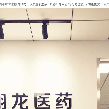
司秉承“以创新为动力、以质量求生存、以客户为中心”的行为理念。严格把控每一支产