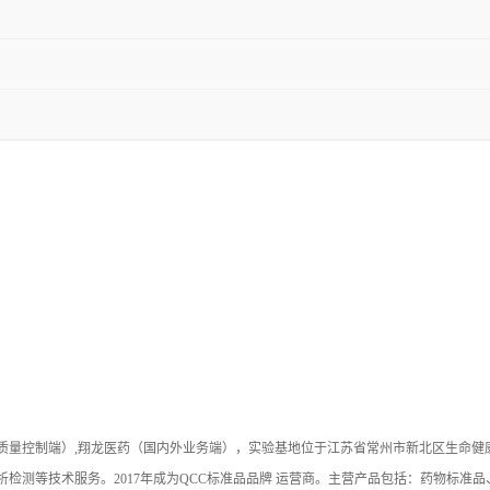
（质量控制端）,翔龙医药（国内外业务端），实验基地位于江苏省常州市新北区生命
检测等技术服务。2017年成为QCC标准品品牌 运营商。主营产品包括：药物标准