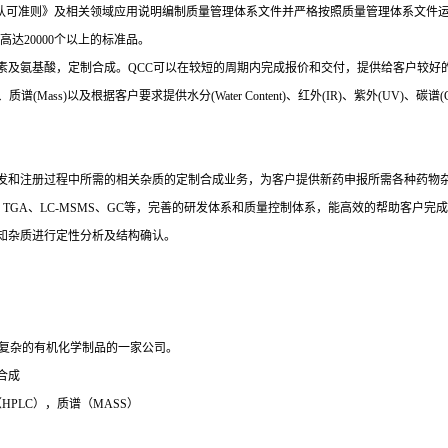
品生产者能力认可准则》及相关领域应用说明编制质量管理体系文件并严格按照质量管理体系
达20000个以上的标准品。
素及氨基酸，定制合成。QCC可以在较短的周期内完成报价和交付，提供给客户较好
ss)以及根据客户要求提供水分(Water Content)、红外(IR)、紫外(UV)、碳谱(CNMR)
发和注册过程中所需的相关杂质的定制合成业务，为客户提供新药申报所需各种药物
TGA、LC-MSMS、GC等，完善的研发体系和质量控制体系，能高效的帮助客户
知杂质进行定性分析及结构确认。
制合成复杂的有机化学制品的一家公司。
合成
PLC），质谱（MASS）