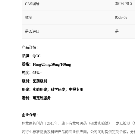
36476-78-5
CAS编号
95%+%
纯度
是否进口
是
产品详情：
品牌：QCC
规格：10mg/25mg/50mg/100mg
纯度：95%+
级别：医药级别
用途：实验用途；科学研发；申报专用
定制：可定制服务
企业介绍：
翔龙医药创办于2015年，旗下有龙强医药（研发实验端），龙汇检测
药行业标准物质及科研产品的专业供应商，公司同时提供定制合成，分析