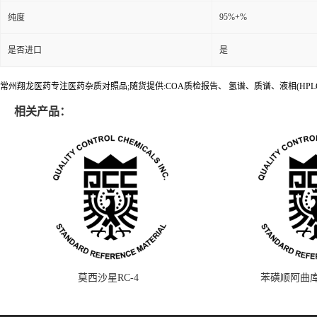
95%+%
纯度
是否进口
是
常州翔龙医药专注医药杂质对照品;随货提供:COA质检报告、 氢谱、质谱、液相(HPL
相关产品：
莫西沙星RC-4
苯磺顺阿曲库