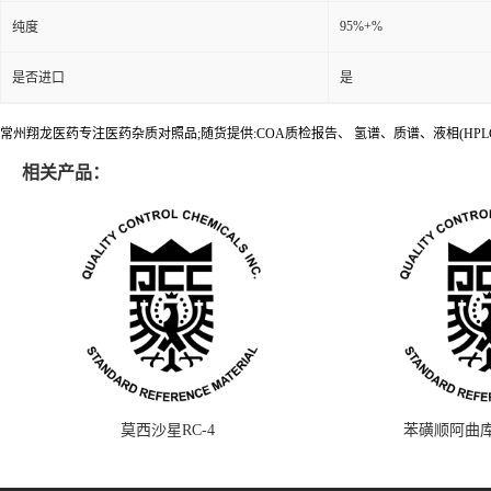
95%+%
纯度
是否进口
是
常州翔龙医药专注医药杂质对照品;随货提供:COA质检报告、 氢谱、质谱、液相(HPL
相关产品：
莫西沙星RC-4
苯磺顺阿曲库