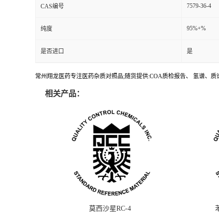
7579-36-4
CAS编号
95%+%
纯度
是否进口
是
常州翔龙医药专注医药杂质对照品;随货提供:COA质检报告、 氢谱、质谱
相关产品：
莫西沙星RC-4