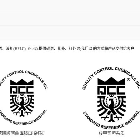
、液相(HPLC), 还可以提供碳谱、紫外、红外谱;我们以 的方式将产品交付给客户
苯磺顺阿曲库铵EP杂质F
羧甲司坦杂质