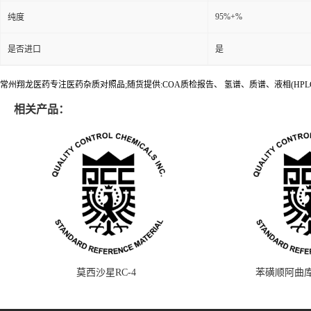
95%+%
纯度
是否进口
是
常州翔龙医药专注医药杂质对照品;随货提供:COA质检报告、 氢谱、质谱、液相(HPL
相关产品：
莫西沙星RC-4
苯磺顺阿曲库