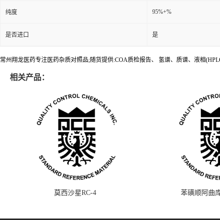
95%+%
纯度
是否进口
是
常州翔龙医药专注医药杂质对照品;随货提供:COA质检报告、 氢谱、质谱、液相(HPL
相关产品：
莫西沙星RC-4
苯磺顺阿曲库