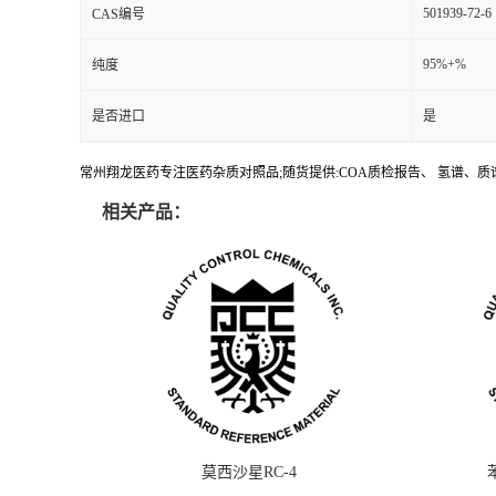
501939-72-6
CAS编号
95%+%
纯度
是否进口
是
常州翔龙医药专注医药杂质对照品;随货提供:COA质检报告、 氢谱、质谱
相关产品：
莫西沙星RC-4