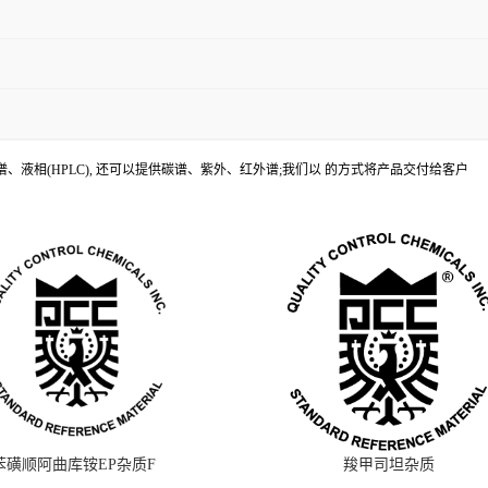
、液相(HPLC), 还可以提供碳谱、紫外、红外谱;我们以 的方式将产品交付给客户
苯磺顺阿曲库铵EP杂质F
羧甲司坦杂质