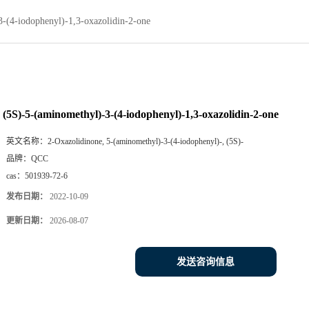
-(4-iodophenyl)-1,3-oxazolidin-2-one
(5S)-5-(aminomethyl)-3-(4-iodophenyl)-1,3-oxazolidin-2-one
英文名称：
2-Oxazolidinone, 5-(aminomethyl)-3-(4-iodophenyl)-, (5S)-
品牌：
QCC
cas：
501939-72-6
发布日期：
2022-10-09
更新日期：
2026-08-07
发送咨询信息