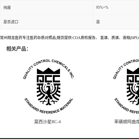
95%+%
纯度
是否进口
是
常州翔龙医药专注医药杂质对照品;随货提供:COA质检报告、 氢谱、质谱、液相(HPL
相关产品：
莫西沙星RC-4
苯磺顺阿曲库