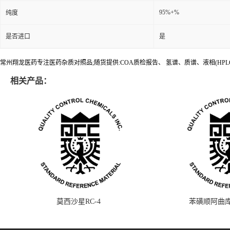
95%+%
纯度
是否进口
是
常州翔龙医药专注医药杂质对照品;随货提供:COA质检报告、 氢谱、质谱、液相(HPL
相关产品：
莫西沙星RC-4
苯磺顺阿曲库