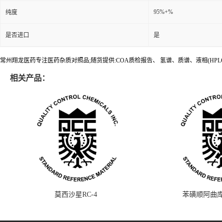
95%+%
纯度
是否进口
是
常州翔龙医药专注医药杂质对照品;随货提供:COA质检报告、 氢谱、质谱、液相(HPL
相关产品：
莫西沙星RC-4
苯磺顺阿曲库