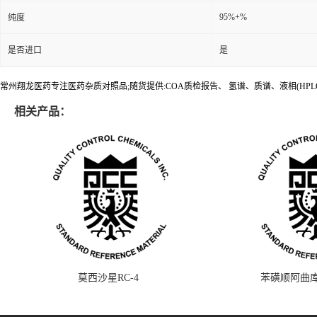
95%+%
纯度
是否进口
是
常州翔龙医药专注医药杂质对照品;随货提供:COA质检报告、 氢谱、质谱、液相(HPL
相关产品：
莫西沙星RC-4
苯磺顺阿曲库