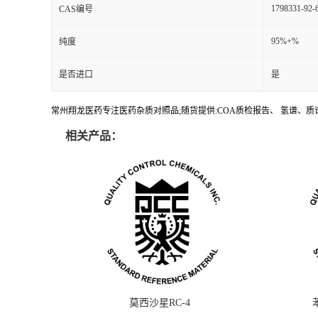
1798331-92-
CAS编号
95%+%
纯度
是否进口
是
常州翔龙医药专注医药杂质对照品;随货提供:COA质检报告、 氢谱、质谱
相关产品：
莫西沙星RC-4