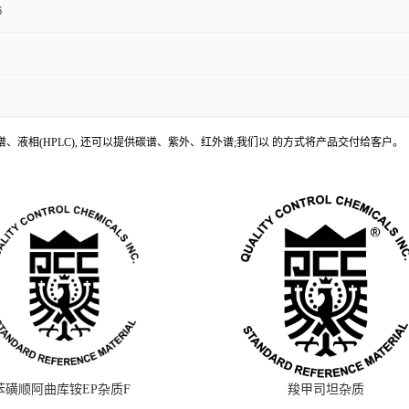
6
、液相(HPLC), 还可以提供碳谱、紫外、红外谱;我们以 的方式将产品交付给客户。
苯磺顺阿曲库铵EP杂质F
羧甲司坦杂质