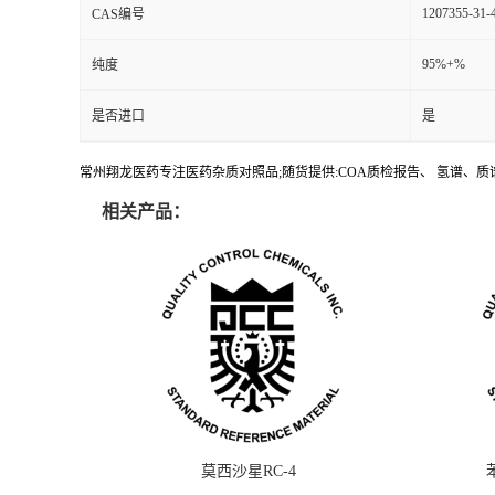
1207355-31-
CAS编号
95%+%
纯度
是否进口
是
常州翔龙医药专注医药杂质对照品;随货提供:COA质检报告、 氢谱、质谱
相关产品：
莫西沙星RC-4