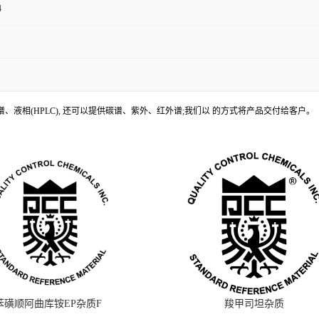
4
、液相(HPLC), 还可以提供碳谱、紫外、红外谱;我们以 的方式将产品交付给客户。
苯磺顺阿曲库铵EP杂质F
羧甲司坦杂质