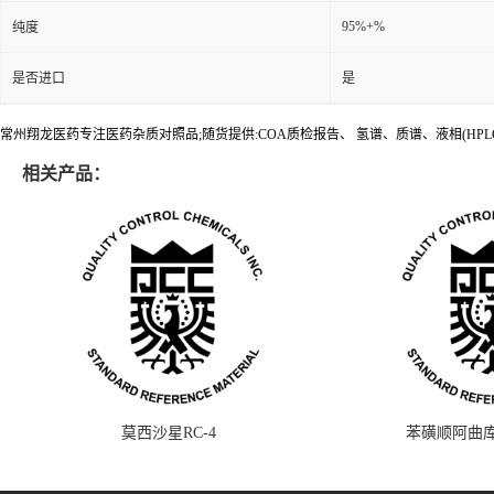
95%+%
纯度
是否进口
是
常州翔龙医药专注医药杂质对照品;随货提供:COA质检报告、 氢谱、质谱、液相(HPL
相关产品：
莫西沙星RC-4
苯磺顺阿曲库