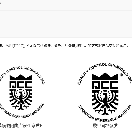
0
、液相(HPLC), 还可以提供碳谱、紫外、红外谱;我们以 的方式将产品交付给客户。
苯磺顺阿曲库铵EP杂质F
羧甲司坦杂质