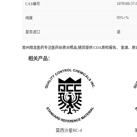
1078166-57-
CAS编号
95%+%
纯度
是否进口
是
常州翔龙医药专注医药杂质对照品;随货提供:COA质检报告、 氢谱、质谱
相关产品：
莫西沙星RC-4