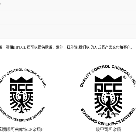
5
、液相(HPLC), 还可以提供碳谱、紫外、红外谱;我们以 的方式将产品交付给客户。
苯磺顺阿曲库铵EP杂质F
羧甲司坦杂质