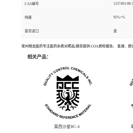
1257403-88-
CAS编号
95%+%
纯度
是否进口
是
常州翔龙医药专注医药杂质对照品;随货提供:COA质检报告、 氢谱、质谱
相关产品：
莫西沙星RC-4