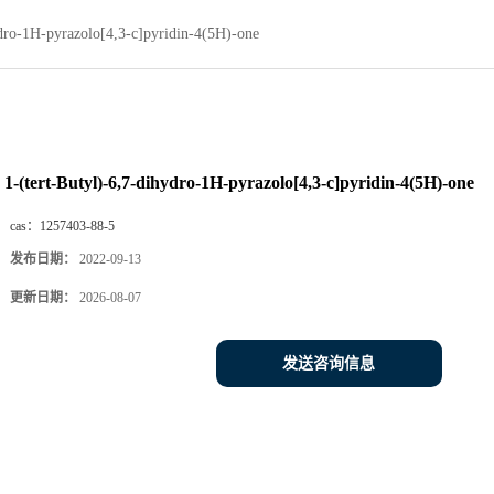
ydro-1H-pyrazolo[4,3-c]pyridin-4(5H)-one
1-(tert-Butyl)-6,7-dihydro-1H-pyrazolo[4,3-c]pyridin-4(5H)-one
cas：
1257403-88-5
发布日期：
2022-09-13
更新日期：
2026-08-07
发送咨询信息