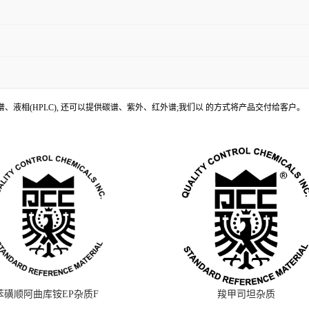
、液相(HPLC), 还可以提供碳谱、紫外、红外谱;我们以 的方式将产品交付给客户。
苯磺顺阿曲库铵EP杂质F
羧甲司坦杂质