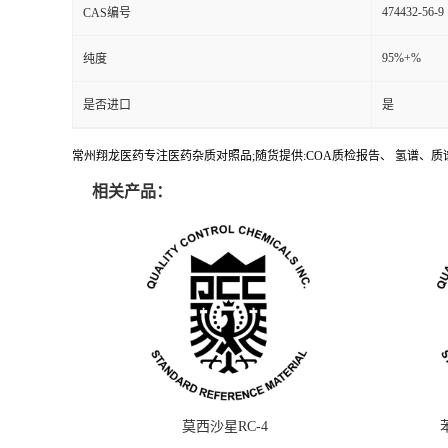
474432-56-9
CAS编号
95%+%
纯度
是否进口
是
常州翔龙医药专注医药杂质对照品;随货提供:COA质检报告、 氢谱、质谱
相关产品：
莫西沙星RC-4