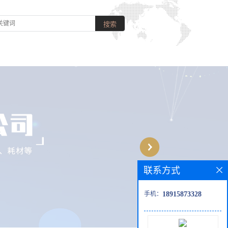
联系方式
手机：
18915873328