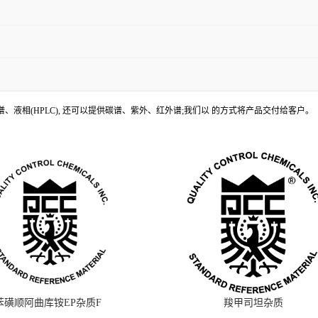
、液相(HPLC), 还可以提供碳谱、紫外、红外谱;我们以 的方式将产品交付给客户。
苯磺顺阿曲库铵EP杂质F
羧甲司坦杂质