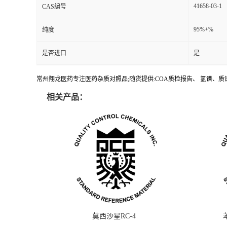
41658-03-1
CAS编号
95%+%
纯度
是否进口
是
常州翔龙医药专注医药杂质对照品;随货提供:COA质检报告、 氢谱、质谱
相关产品：
莫西沙星RC-4