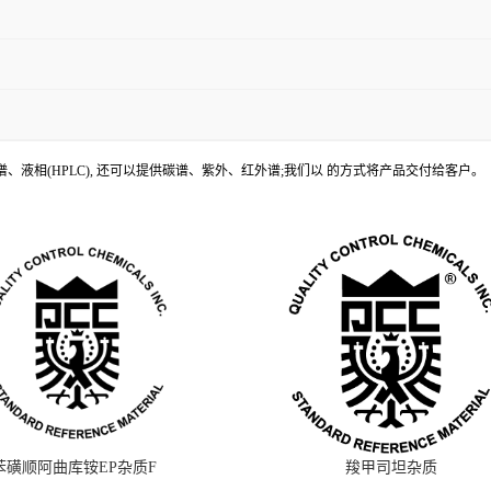
、液相(HPLC), 还可以提供碳谱、紫外、红外谱;我们以 的方式将产品交付给客户。
苯磺顺阿曲库铵EP杂质F
羧甲司坦杂质