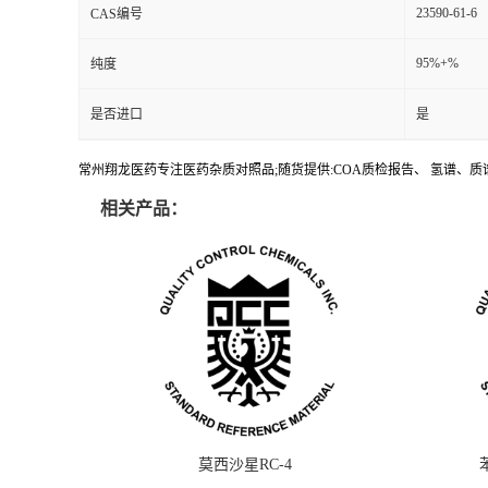
23590-61-6
CAS编号
95%+%
纯度
是否进口
是
常州翔龙医药专注医药杂质对照品;随货提供:COA质检报告、 氢谱、质谱
相关产品：
莫西沙星RC-4