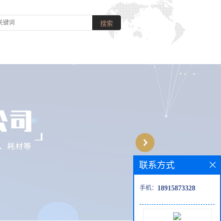
联系方式
手机：
18915873328