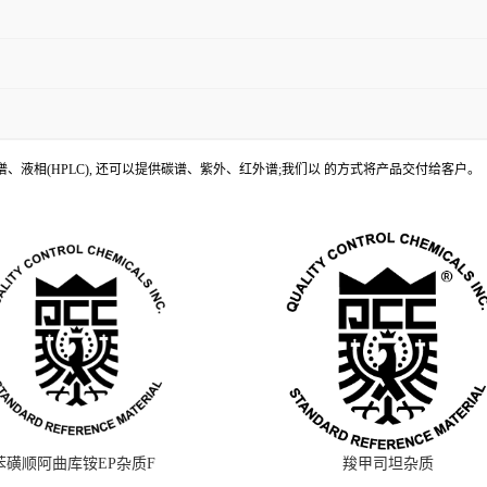
、液相(HPLC), 还可以提供碳谱、紫外、红外谱;我们以 的方式将产品交付给客户。
苯磺顺阿曲库铵EP杂质F
羧甲司坦杂质