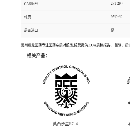
271-29-4
CAS编号
95%+%
纯度
是否进口
是
常州翔龙医药专注医药杂质对照品;随货提供:COA质检报告、 氢谱、质谱
相关产品：
莫西沙星RC-4