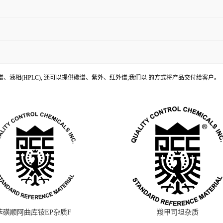
、液相(HPLC), 还可以提供碳谱、紫外、红外谱;我们以 的方式将产品交付给客户。
苯磺顺阿曲库铵EP杂质F
羧甲司坦杂质